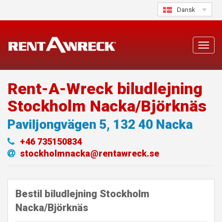
Skip
Dansk
to
content
Toggl
navig
Rent-A-Wreck biludlejning
Stockholm Nacka/Björknäs
Paviljongvägen 5
,
132 40
Nacka
+46 735150834
stockholmnacka@rentawreck.se
Bestil biludlejning Stockholm
Nacka/Björknäs