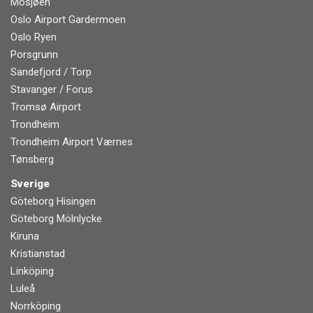
Mosjøen
Oslo Airport Gardermoen
Oslo Ryen
Porsgrunn
Sandefjord / Torp
Stavanger / Forus
Tromsø Airport
Trondheim
Trondheim Airport Værnes
Tønsberg
Sverige
Göteborg Hisingen
Göteborg Mölnlycke
Kiruna
Kristianstad
Linköping
Luleå
Norrköping