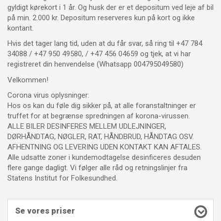
gyldigt kørekort i 1 år. Og husk der er et depositum ved leje af bil
på min. 2.000 kr. Depositum reserveres kun på kort og ikke
kontant.
Hvis det tager lang tid, uden at du får svar, så ring til +47 784
34088 / +47 950 49580, / +47 456 04659 og tjek, at vi har
registreret din henvendelse (Whatsapp 004795049580)
Velkommen!
Corona virus oplysninger:
Hos os kan du føle dig sikker på, at alle foranstaltninger er
truffet for at begrænse spredningen af ​​korona-virussen.
ALLE BILER DESINFERES MELLEM UDLEJNINGER,
DØRHÅNDTAG, NØGLER, RAT, HÅNDBRUD, HÅNDTAG OSV.
AFHENTNING OG LEVERING UDEN KONTAKT KAN AFTALES.
Alle udsatte zoner i kundemodtagelse desinficeres desuden
flere gange dagligt. Vi følger alle råd og retningslinjer fra
Statens Institut for Folkesundhed.
Se vores priser