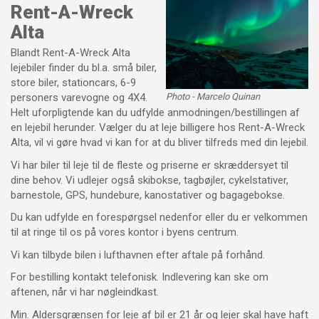
Rent-A-Wreck
Alta
Blandt Rent-A-Wreck Alta
lejebiler finder du bl.a. små biler,
store biler, stationcars, 6-9
Photo - Marcelo Quinan
personers varevogne og 4X4.
Helt uforpligtende kan du udfylde anmodningen/bestillingen af ​​
en lejebil herunder. Vælger du at leje billigere hos Rent-A-Wreck
Alta, vil vi gøre hvad vi kan for at du bliver tilfreds med din lejebil.
Vi har biler til leje til de fleste og priserne er skræddersyet til
dine behov. Vi udlejer også skibokse, tagbøjler, cykelstativer,
barnestole, GPS, hundebure, kanostativer og bagagebokse.
Du kan udfylde en forespørgsel nedenfor eller du er velkommen
til at ringe til os på vores kontor i byens centrum.
Vi kan tilbyde bilen i lufthavnen efter aftale på forhånd.
For bestilling kontakt telefonisk. Indlevering kan ske om
aftenen, når vi har nøgleindkast.
Min. Aldersgrænsen for leje af bil er 21 år og lejer skal have haft